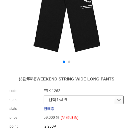
(3단쭈리)WEEKEND STRING WIDE LONG PANTS
code
FRK-1262
option
state
판매중
(무료배송)
price
59,000 원
point
2,950P