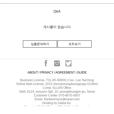
Q&A
게시물이 없습니다
상품문의하기
모두보기
ABOUT
/
PRIVACY
/
AGREEMENT
/
GUIDE
Business License. 731-85-00659 | Ceo. Lee TaeYong
Online Mall License. 2015-Seoulyoungdeungpogu-0136ho
Comp. ELLEN Office
Addr. #124, sunyuro-3gil, 10, youngdeungpo-gu, Seoul
Customer Center. 070-8670-0607
Email. frankenmono@naver.com
Hosting by Gabia Inc.
Copyrightⓒ ELLEN co.,LTD All Right Reserved.