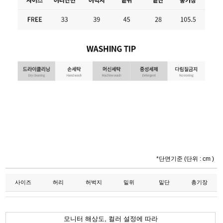
*단면기준 (단위 : cm )
사이즈
허리
허벅지
밑위
밑단
총기장
모니터 해상도, 컬러 설정에 따라