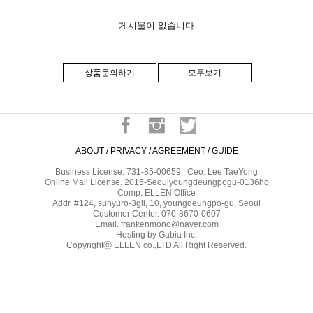
게시물이 없습니다
상품문의하기
모두보기
ABOUT
/
PRIVACY
/
AGREEMENT
/
GUIDE
Business License. 731-85-00659 | Ceo. Lee TaeYong
Online Mall License. 2015-Seoulyoungdeungpogu-0136ho
Comp. ELLEN Office
Addr. #124, sunyuro-3gil, 10, youngdeungpo-gu, Seoul
Customer Center. 070-8670-0607
Email. frankenmono@naver.com
Hosting by Gabia Inc.
Copyrightⓒ ELLEN co.,LTD All Right Reserved.