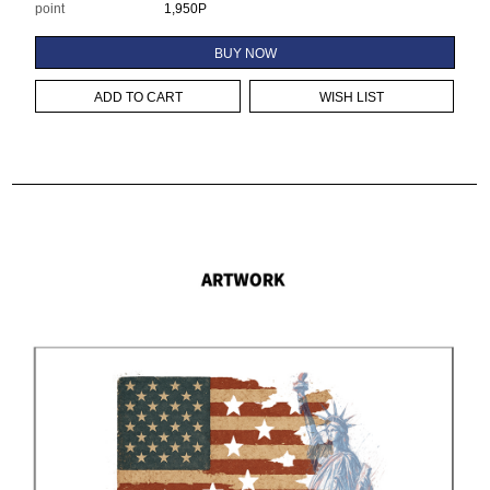
point
1,950P
BUY NOW
ADD TO CART
WISH LIST