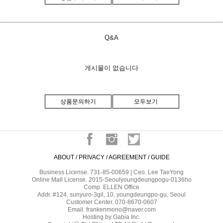
Q&A
게시물이 없습니다
상품문의하기
모두보기
ABOUT
/
PRIVACY
/
AGREEMENT
/
GUIDE
Business License. 731-85-00659 | Ceo. Lee TaeYong
Online Mall License. 2015-Seoulyoungdeungpogu-0136ho
Comp. ELLEN Office
Addr. #124, sunyuro-3gil, 10, youngdeungpo-gu, Seoul
Customer Center. 070-8670-0607
Email. frankenmono@naver.com
Hosting by Gabia Inc.