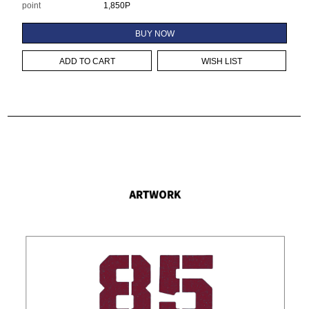
point
1,850P
BUY NOW
ADD TO CART
WISH LIST