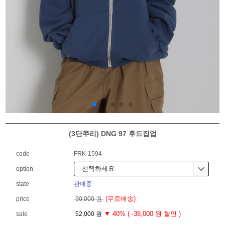
(3단쭈리) DNG 97 후드집업
code
FRK-1594
option
state
판매중
(무료배송)
price
90,000 원
▼ 40% ( -38,000 원 할인 )
sale
52,000 원