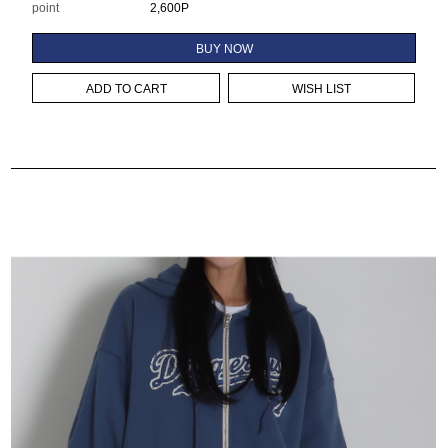
point
2,600P
BUY NOW
ADD TO CART
WISH LIST