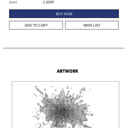
point
2,300P
BUY NOW
ADD TO CART
WISH LIST