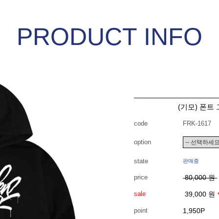
PRODUCT INFO
(기모) 폰트
code
FRK-1617
option
state
판매중
price
80,000 원
sale
39,000 원
point
1,950P